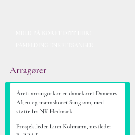
også på
nettsiden vår
. Vi svarer så raskt vi kan, og
ønsker alle kor hjertelig velkommen til Hamar!
MELD PÅ KORET DITT HER!
PÅMELDING ENKELTSANGER
Arragører
Årets arrangørkor er damekoret Damenes
Aften og mannskoret Sangkam, med
støtte fra NK Hedmark
Prosjektleder Linn Kohmann, nestleder