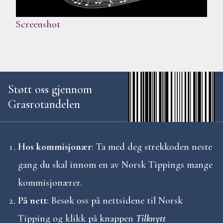
Screenshot
Støtt oss gjennom
Grasrotandelen
Hos kommisjonær
: Ta med deg strekkoden neste
gang du skal innom en av Norsk Tippings mange
kommisjonærer.
På nett
: Besøk oss på nettsidene til Norsk
Tipping og klikk på knappen
Tilknytt