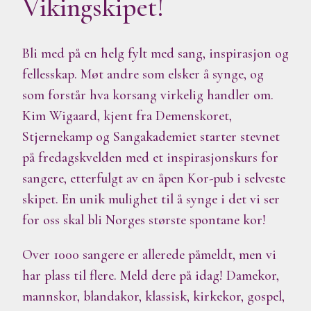
Vikingskipet!
Bli med på en helg fylt med sang, inspirasjon og
fellesskap. Møt andre som elsker å synge, og
som forstår hva korsang virkelig handler om.
Kim Wigaard, kjent fra Demenskoret,
Stjernekamp og Sangakademiet starter stevnet
på fredagskvelden med et inspirasjonskurs for
sangere, etterfulgt av en åpen Kor-pub i selveste
skipet. En unik mulighet til å synge i det vi ser
for oss skal bli Norges største spontane kor!
Over 1000 sangere er allerede påmeldt, men vi
har plass til flere. Meld dere på idag! Damekor,
mannskor, blandakor, klassisk, kirkekor, gospel,