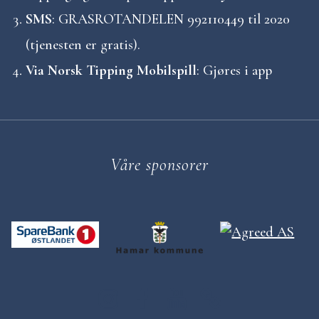
SMS
: GRASROTANDELEN 992110449 til 2020
(tjenesten er gratis).
Via Norsk Tipping Mobilspill
: Gjøres i app
Våre sponsorer
D
D
D
C