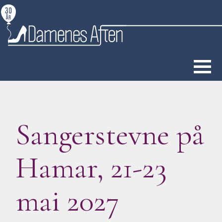
S
k
i
p
Damekoret Damenes Aft
t
o
c
o
Sangerstevne på
n
t
e
Hamar, 21-23
n
t
mai 2027