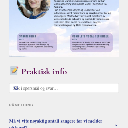
Praktisk info
PÅMELDING
Må vi vite nøyaktig antall sangere før vi melder
⌄
på koret?