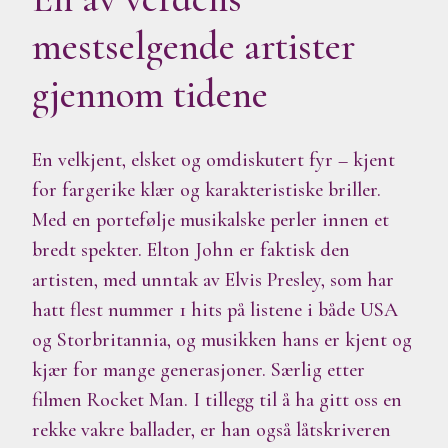
mestselgende artister
gjennom tidene
En velkjent, elsket og omdiskutert fyr – kjent
for fargerike klær og karakteristiske briller.
Med en portefølje musikalske perler innen et
bredt spekter. Elton John er faktisk den
artisten, med unntak av Elvis Presley, som har
hatt flest nummer 1 hits på listene i både USA
og Storbritannia, og musikken hans er kjent og
kjær for mange generasjoner. Særlig etter
filmen Rocket Man. I tillegg til å ha gitt oss en
rekke vakre ballader, er han også låtskriveren