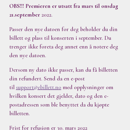
OBS!!!
Premieren er utsatt fra mars til onsdag
21.september
2022.
Passer den nye datoen for deg beholder du din
billett og plass til konserten i september. Du
trenger ikke foreta deg annet enn å notere deg
den nye datoen.
Dersom ny dato ikke passer, kan du få billetten
din refundert. Send da en e-post
til
support@ebillett.no
med opplysninger om
hvilken konsert det gjelder, dato og den e-
postadressen som ble benyttet da du kjøpte
billetten.
Frist for refusjon er 30. mars 2022