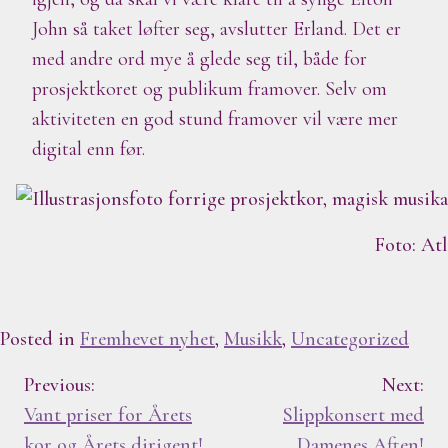
John så taket løfter seg, avslutter Erland. Det er
med andre ord mye å glede seg til, både for
prosjektkoret og publikum framover. Selv om
aktiviteten en god stund framover vil være mer
digital enn før.
Foto: At
Posted in
Fremhevet nyhet
,
Musikk
,
Uncategorized
I
Previous:
Next:
Vant priser for Årets
Slippkonsert med
n
kor og Årets dirigent!
Damenes Aften!