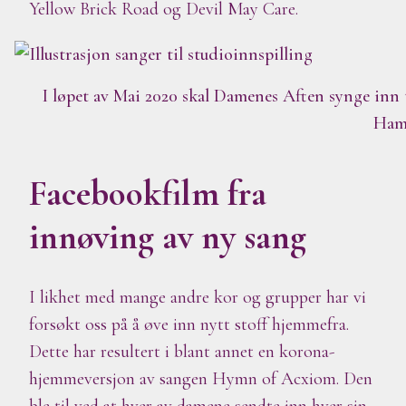
Yellow Brick Road og Devil May Care.
I løpet av Mai 2020 skal Damenes Aften synge inn
Ham
Facebookfilm fra
innøving av ny sang
I likhet med mange andre kor og grupper har vi
forsøkt oss på å øve inn nytt stoff hjemmefra.
Dette har resultert i blant annet en korona-
hjemmeversjon av sangen Hymn of Acxiom. Den
ble til ved at hver av damene sendte inn hver sin