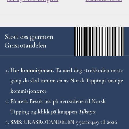
n
l
e
Støtt oss gjennom
Grasrotandelen
g
g
Hos kommisjonær
: Ta med deg strekkoden neste
s
gang du skal innom en av Norsk Tippings mange
kommisjonærer.
n
På nett
: Besøk oss på nettsidene til Norsk
a
Tipping og klikk på knappen
Tilknytt
v
SMS
: GRASROTANDELEN 992110449 til 2020