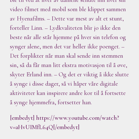
video filmet med mobil som ble klippet sammen
av Hyenafilms. – Dette var mest av alt et stunt,
forteller Linn. – Lydkvaliteten blir jo ikke den
beste når alle står hjemme på hver sin telefon og
synger alene, men det var heller ikke poenget. –
Det forplikter når man skal sende inn stemmen
sin, så da får man litt ekstra motivasjon til å øve,
skyter Erland inn. – Og det er viktig å ikke slutte
å synge i disse dager, så vi håper våre digitale
aktiviteter kan inspirere andre kor til å fortsette
å synge hjemmefra, fortsetter han.
[embedyt] https://www.youtube.com/watch?
v=aHvUIMfL64Q[/embedyt]