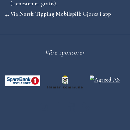
(tjenesten er gratis).
i
Via Norsk Tipping Mobilspill
: Gjøres i app
g
a
s
Våre sponsorer
j
o
n
D
D
D
C
A
A
A
D
p
p
p
-