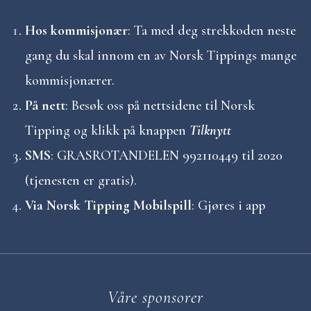
g
s
Hos kommisjonær
: Ta med deg strekkoden neste
gang du skal innom en av Norsk Tippings mange
n
kommisjonærer.
a
På nett
: Besøk oss på nettsidene til Norsk
v
Tipping og klikk på knappen
Tilknytt
SMS
: GRASROTANDELEN 992110449 til 2020
i
(tjenesten er gratis).
g
Via Norsk Tipping Mobilspill
: Gjøres i app
a
s
j
Våre sponsorer