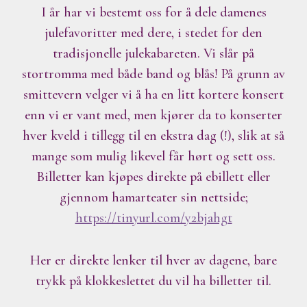
I år har vi bestemt oss for å dele damenes
julefavoritter med dere, i stedet for den
tradisjonelle julekabareten. Vi slår på
stortromma med både band og blås! På grunn av
smittevern velger vi å ha en litt kortere konsert
enn vi er vant med, men kjører da to konserter
hver kveld i tillegg til en ekstra dag (!), slik at så
mange som mulig likevel får hørt og sett oss.
Billetter kan kjøpes direkte på ebillett eller
gjennom hamarteater sin nettside;
https://tinyurl.com/y2bjahgt
Her er direkte lenker til hver av dagene, bare
trykk på klokkeslettet du vil ha billetter til.