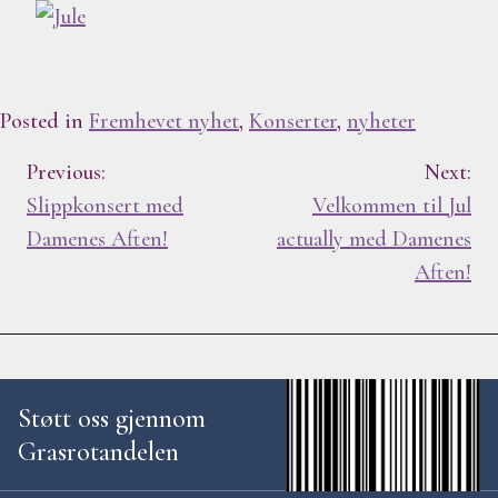
Posted in
Fremhevet nyhet
,
Konserter
,
nyheter
I
Previous:
Next:
Slippkonsert med
Velkommen til Jul
n
Damenes Aften!
actually med Damenes
Aften!
n
l
e
Støtt oss gjennom
g
Grasrotandelen