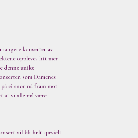
arrangere konserter av
tektene oppleves litt mer
ke denne unike
e konserten som Damenes
 på ei snor nå fram mot
 at vi alle må være
sert vil bli helt spesielt