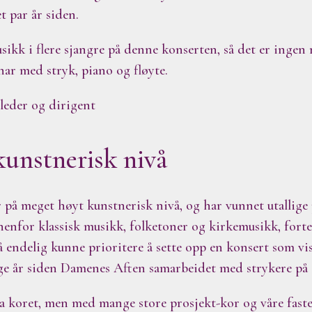
t par år siden.
sikk i flere sjangre på denne konserten, så det er ingen 
har med stryk, piano og fløyte.
leder og dirigent
kunstnerisk nivå
 på meget høyt kunstnerisk nivå, og har vunnet utallige
nenfor klassisk musikk, folketoner og kirkemusikk, forte
 å endelig kunne prioritere å sette opp en konsert som vi
ge år siden Damenes Aften samarbeidet med strykere på 
ra koret, men med mange store prosjekt-kor og våre faste