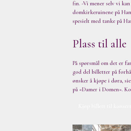
fin. -Vi mener selv vi ka
domkirkeruinene på Hamar,
spesielt med tanke på Ha
Plass til alle
På spørsmål om det er far
god del billetter på forh
ønsker å kjøpe i døra, si
på «Damer i Domen». Kons
Kjøp billett til konser