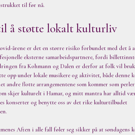
strukket til før nå.
l å støtte lokalt kulturliv
Covid-årene er det en større risiko forbundet med det å 
ofesjonelle eksterne samarbeidspartnere, fordi billettinn
dringen fra Kohmann og Dalen er derfor at folk vil bru
øtte opp under lokale musikere og aktivitet, både denn
 det andre flotte arrangementene som kommer som perler
 skjer kulturelt i Hamar, og mitt mantra har alltid vært
es konserter og benytte oss av det rike kulturtilbudet
en.
enes Aften i alle fall føler seg sikker på at søndagens kon