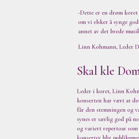
-Dette er en drøm koret 
om vi elsker å synge god
annet av det brede musik
Linn Kohmann, Leder D
Skal kle Do
Leder i koret, Linn Kohma
konserten har vært at de
får den stemningen og va
synes er særlig god på ne
og variert repertoar som
konserter blir publikums