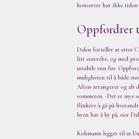
konserter har ikke tiden 
Oppfordrer ti
Dalen forteller at etter 
litt størrelse, og med pr
ustabile enn før. Oppfor
muligheten til å både st
Aften arrangerer og alt
sommeren. -Det er mye som
flinkere å gå på hverandr
byen har å by på, sier Dal
Kohmann legger til at Dam