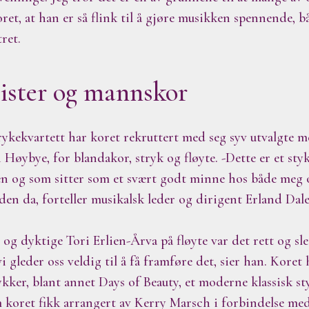
oret, at han er så flink til å gjøre musikken spennende, 
ret.
ister og mannskor
trykekvartett har koret rekruttert med seg syv utvalgte 
Høybye, for blandakor, stryk og fløyte. -Dette er et sty
en og som sitter som et svært godt minne hos både meg 
den da, forteller musikalsk leder og dirigent Erland Dal
og dyktige Tori Erlien-Årva på fløyte var det rett og sle
vi gleder oss veldig til å få framføre det, sier han. Kore
ykker, blant annet Days of Beauty, et moderne klassisk s
 koret fikk arrangert av Kerry Marsch i forbindelse med