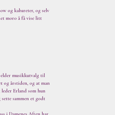
ow og kabareter, og selv
t moro å få vise litt
jelder musikkutvalg til
t og årstiden, og at man
k leder Erland som hun
og sette sammen et godt
 oss i Damenes Aften har