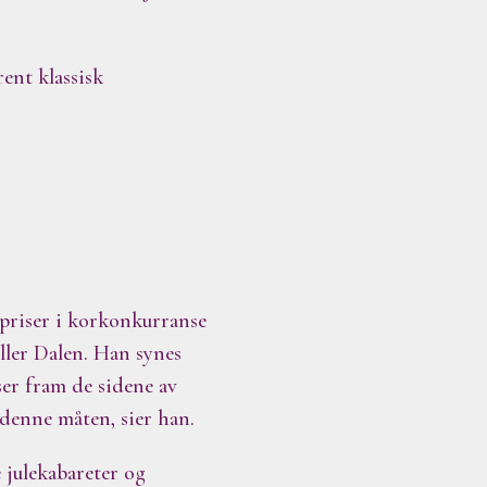
rent klassisk
 priser i korkonkurranse
ller Dalen. Han synes
ser fram de sidene av
denne måten, sier han.
 julekabareter og