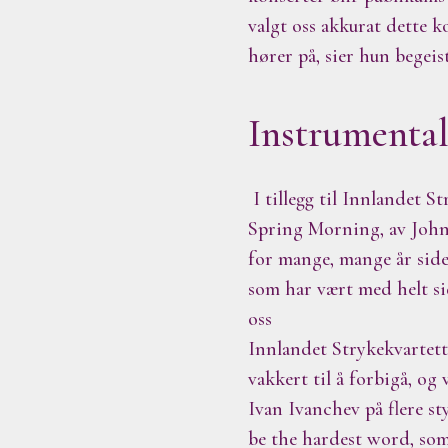
valgt oss akkurat dette k
hører på, sier hun begeist
Instrumental
I tillegg til Innlandet S
Spring Morning, av John 
for mange, mange år sid
som har vært med helt si
oss
Innlandet Strykekvartett 
vakkert til å forbigå, og 
Ivan Ivanchev på flere st
be the hardest word, som