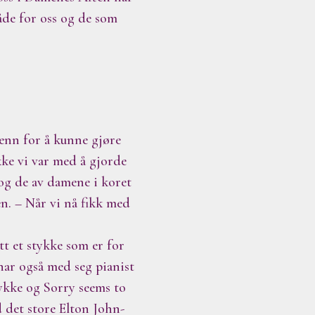
både for oss og de som
menn for å kunne gjøre
kke vi var med å gjorde
og de av damene i koret
en. – Når vi nå fikk med
tt et stykke som er for
t har også med seg pianist
tykke og Sorry seems to
 det store Elton John-