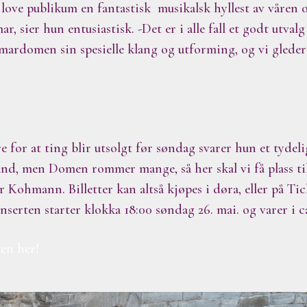
n love publikum en fantastisk musikalsk hyllest av våren
 sier hun entusiastisk. -Det er i alle fall et godt utvalg
mardomen sin spesielle klang og utforming, og vi gleder 
e for at ting blir utsolgt før søndag svarer hun et tydeli
ånd, men Domen rommer mange, så her skal vi få plass til 
er Kohmann. Billetter kan altså kjøpes i døra, eller på T
erten starter klokka 18:00 søndag 26. mai. og varer i ca
ten her!