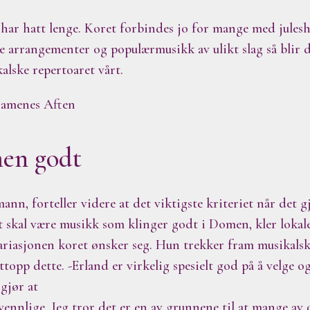
har hatt lenge. Koret forbindes jo for mange med julesh
e arrangementer og populærmusikk av ulikt slag så blir de
alske repertoaret vårt.
amenes Aften
men godt
nn, forteller videre at det viktigste kriteriet når det g
t skal være musikk som klinger godt i Domen, kler lokale
riasjonen koret ønsker seg. Hun trekker fram musikals
ttopp dette. -Erland er virkelig spesielt god på å velge 
 gjør at
vennlige. Jeg tror det er en av grunnene til at mange av