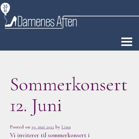
S
k
i
p
Damekoret Damenes Aft
t
o
c
o
Sommerkonsert
n
t
e
12. Juni
n
t
Posted on
30. mai 2012
by
Linn
Vi inviterer til sommerkonsert i