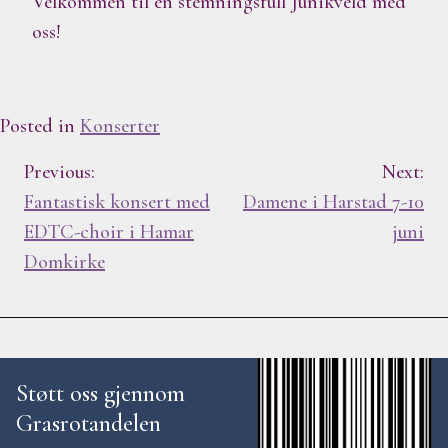
Velkommen til en stemningsfull Junikveld med
oss!
Posted in
Konserter
I
Previous:
Next:
Fantastisk konsert med
Damene i Harstad 7-10
n
EDTC-choir i Hamar
juni
Domkirke
n
l
e
Støtt oss gjennom
g
Grasrotandelen