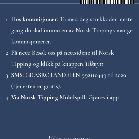
g
s
Hos kommisjonær
: Ta med deg strekkoden neste
gang du skal innom en av Norsk Tippings mange
n
kommisjonærer.
a
På nett
: Besøk oss på nettsidene til Norsk
v
Tipping og klikk på knappen
Tilknytt
SMS
: GRASROTANDELEN 992110449 til 2020
i
(tjenesten er gratis).
g
Via Norsk Tipping Mobilspill
: Gjøres i app
a
s
Våre sponsorer