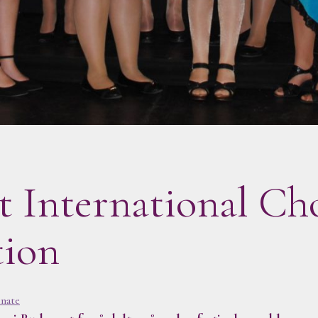
t International Ch
tion
nate