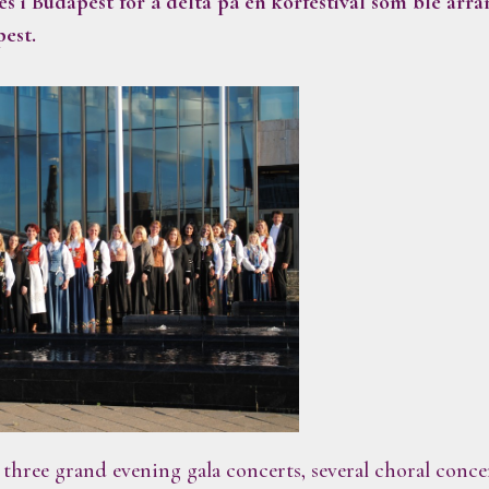
nes i Budapest for å delta på en korfestival som ble ar
pest.
re three grand evening gala concerts, several choral conce