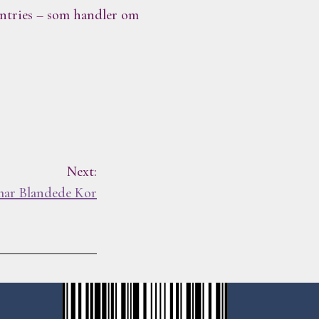
untries – som handler om
Next:
mar Blandede Kor