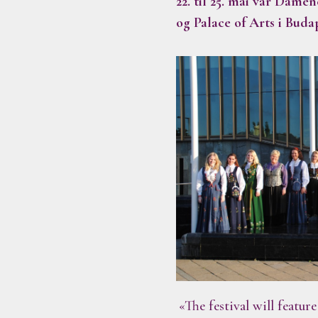
22. til 25. mai var Dame
og Palace of Arts i Buda
«The festival will featu