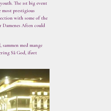
youth. The 1st big event
e most prestigious
lection with some of the
oir Damenes Aften could
all, sammen med mange
ering Så God, iført