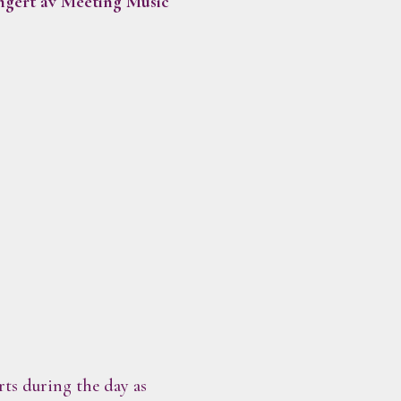
rangert av Meeting Music
rts during the day as