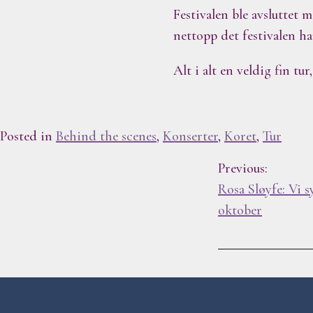
Festivalen ble avsluttet
nettopp det festivalen ha
Alt i alt en veldig fin tu
Posted in
Behind the scenes
,
Konserter
,
Koret
,
Tur
I
Previous:
Rosa Sløyfe: Vi s
n
oktober
n
l
e